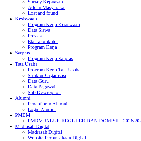
Survey Kepuasan
Aduan Masyarakat
Lost and found
Kesiswaan
Program Kerja Kesiswaan
Data Siswa
Prestasi
Ekstrakulikuler
Program Kerja
Sarpras
Program Kerja Sarpras
Tata Usaha
Program Kerja Tata Usaha
Struktur Organisasi
Data Guru
Data Pegawai
Sub Descreption
Alumni
Pendaftaran Alumni
Login Alumni
PMBM
PMBM JALUR REGULER DAN DOMISILI 2026/20
Madrasah Digital
Madrasah Digital
Website Perpustakaan Digital