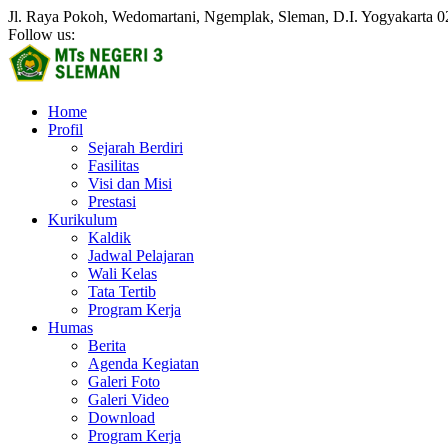
Jl. Raya Pokoh, Wedomartani, Ngemplak, Sleman, D.I. Yogyakarta
0
Follow us:
Home
Profil
Sejarah Berdiri
Fasilitas
Visi dan Misi
Prestasi
Kurikulum
Kaldik
Jadwal Pelajaran
Wali Kelas
Tata Tertib
Program Kerja
Humas
Berita
Agenda Kegiatan
Galeri Foto
Galeri Video
Download
Program Kerja