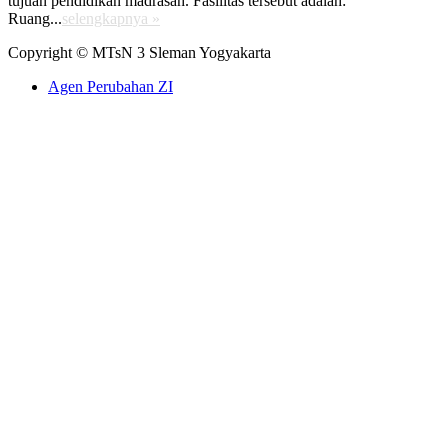
tujuan pendidikan madrasah. Fasilitas tersebut adalah:
Ruang...
selengkapnya »
Copyright © MTsN 3 Sleman Yogyakarta
Agen Perubahan ZI