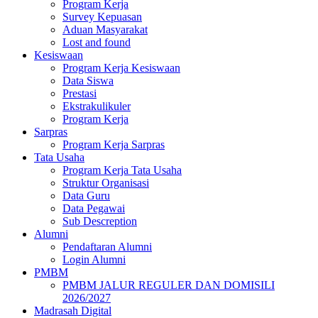
Program Kerja
Survey Kepuasan
Aduan Masyarakat
Lost and found
Kesiswaan
Program Kerja Kesiswaan
Data Siswa
Prestasi
Ekstrakulikuler
Program Kerja
Sarpras
Program Kerja Sarpras
Tata Usaha
Program Kerja Tata Usaha
Struktur Organisasi
Data Guru
Data Pegawai
Sub Descreption
Alumni
Pendaftaran Alumni
Login Alumni
PMBM
PMBM JALUR REGULER DAN DOMISILI
2026/2027
Madrasah Digital