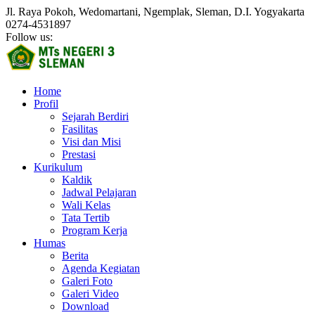
Jl. Raya Pokoh, Wedomartani, Ngemplak, Sleman, D.I. Yogyakarta
0274-4531897
Follow us:
Home
Profil
Sejarah Berdiri
Fasilitas
Visi dan Misi
Prestasi
Kurikulum
Kaldik
Jadwal Pelajaran
Wali Kelas
Tata Tertib
Program Kerja
Humas
Berita
Agenda Kegiatan
Galeri Foto
Galeri Video
Download