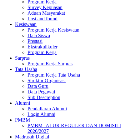
Program Kerja
Survey Kepuasan
Aduan Masyarakat
Lost and found
Kesiswaan
Program Kerja Kesiswaan
Data Siswa
Prestasi
Ekstrakulikuler
Program Kerja
Sarpras
Program Kerja Sarpras
Tata Usaha
Program Kerja Tata Usaha
Struktur Organisasi
Data Guru
Data Pegawai
Sub Descreption
Alumni
Pendaftaran Alumni
Login Alumni
PMBM
PMBM JALUR REGULER DAN DOMISILI
2026/2027
Madrasah Digital