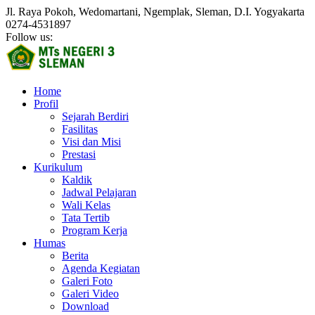
Jl. Raya Pokoh, Wedomartani, Ngemplak, Sleman, D.I. Yogyakarta
0274-4531897
Follow us:
Home
Profil
Sejarah Berdiri
Fasilitas
Visi dan Misi
Prestasi
Kurikulum
Kaldik
Jadwal Pelajaran
Wali Kelas
Tata Tertib
Program Kerja
Humas
Berita
Agenda Kegiatan
Galeri Foto
Galeri Video
Download