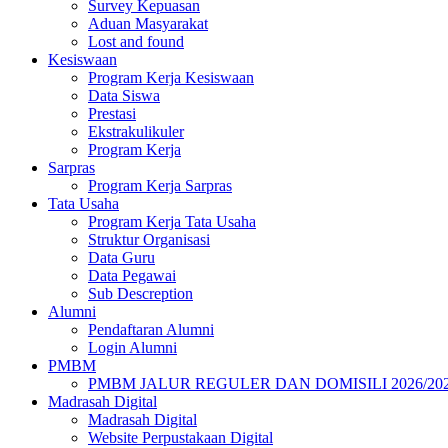
Survey Kepuasan
Aduan Masyarakat
Lost and found
Kesiswaan
Program Kerja Kesiswaan
Data Siswa
Prestasi
Ekstrakulikuler
Program Kerja
Sarpras
Program Kerja Sarpras
Tata Usaha
Program Kerja Tata Usaha
Struktur Organisasi
Data Guru
Data Pegawai
Sub Descreption
Alumni
Pendaftaran Alumni
Login Alumni
PMBM
PMBM JALUR REGULER DAN DOMISILI 2026/20
Madrasah Digital
Madrasah Digital
Website Perpustakaan Digital