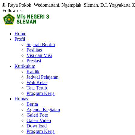
Jl. Raya Pokoh, Wedomartani, Ngemplak, Sleman, D.I. Yogyakarta
0
Follow us:
Home
Profil
Sejarah Berdiri
Fasilitas
Visi dan Misi
Prestasi
Kurikulum
Kaldik
Jadwal Pelajaran
Wali Kelas
Tata Tertib
Program Kerja
Humas
Berita
Agenda Kegiatan
Galeri Foto
Galeri Video
Download
Program Kerja