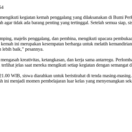
54
engikuti kegiatan kemah penggalang yang dilaksanakan di Bumi Per
 agar tidak ada barang penting yang tertinggal. Setelah semua siap, 
endamping, majelis penggalang, dan pembina, mengikuti upacara pembuk
mah ini merupakan kesempatan berharga untuk melatih kemandirian da
 lebih baik,” pesannya.
mengasah kreativitas, ketangkasan, dan kerja sama antarregu. Perlomba
erlihat jelas saat mereka mengikuti setiap kegiatan dengan semangat 
 21.00 WIB, siswa diarahkan untuk beristirahat di tenda masing-masing
mah ini menjadi momen pembelajaran luar kelas yang menyenangkan seka