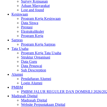
Survey Kepuasan
Aduan Masyarakat
Lost and found
Kesiswaan
Program Kerja Kesiswaan
Data Siswa
Prestasi
Ekstrakulikuler
Program Kerja
Sarpras
Program Kerja Sarpras
Tata Usaha
Program Kerja Tata Usaha
Struktur Organisasi
Data Guru
Data Pegawai
Sub Descreption
Alumni
Pendaftaran Alumni
Login Alumni
PMBM
PMBM JALUR REGULER DAN DOMISILI 2026/20
Madrasah Digital
Madrasah Digital
Website Perpustakaan Digital