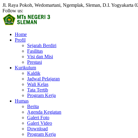
Jl. Raya Pokoh, Wedomartani, Ngemplak, Sleman, D.I. Yogyakarta
0
Follow us:
Home
Profil
Sejarah Berdiri
Fasilitas
Visi dan Misi
Prestasi
Kurikulum
Kaldik
Jadwal Pelajaran
Wali Kelas
Tata Tertib
Program Kerja
Humas
Berita
Agenda Kegiatan
Galeri Foto
Galeri Video
Download
Program Kerja