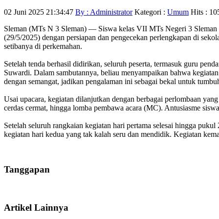
02 Juni 2025 21:34:47
By : Administrator
Kategori :
Umum
Hits : 10
Sleman (MTs N 3 Sleman) — Siswa kelas VII MTs Negeri 3 Sleman m
(29/5/2025) dengan persiapan dan pengecekan perlengkapan di sekolah
setibanya di perkemahan.
Setelah tenda berhasil didirikan, seluruh peserta, termasuk guru p
Suwardi. Dalam sambutannya, beliau menyampaikan bahwa kegiatan ke
dengan semangat, jadikan pengalaman ini sebagai bekal untuk tumbuh
Usai upacara, kegiatan dilanjutkan dengan berbagai perlombaan yang 
cerdas cermat, hingga lomba pembawa acara (MC). Antusiasme siswa t
Setelah seluruh rangkaian kegiatan hari pertama selesai hingga pukul
kegiatan hari kedua yang tak kalah seru dan mendidik. Kegiatan ke
Tanggapan
Artikel Lainnya