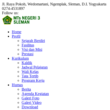
Jl. Raya Pokoh, Wedomartani, Ngemplak, Sleman, D.I. Yogyakarta
0274-4531897
Follow us:
Home
Profil
Sejarah Berdiri
Fasilitas
Visi dan Misi
Prestasi
Kurikulum
Kaldik
Jadwal Pelajaran
Wali Kelas
Tata Tertib
Program Kerja
Humas
Berita
Agenda Kegiatan
Galeri Foto
Galeri Video
Download