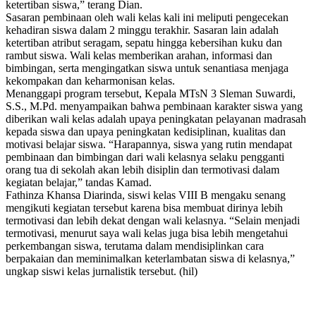
ketertiban siswa,” terang Dian.
Sasaran pembinaan oleh wali kelas kali ini meliputi pengecekan
kehadiran siswa dalam 2 minggu terakhir. Sasaran lain adalah
ketertiban atribut seragam, sepatu hingga kebersihan kuku dan
rambut siswa. Wali kelas memberikan arahan, informasi dan
bimbingan, serta mengingatkan siswa untuk senantiasa menjaga
kekompakan dan keharmonisan kelas.
Menanggapi program tersebut, Kepala MTsN 3 Sleman Suwardi,
S.S., M.Pd. menyampaikan bahwa pembinaan karakter siswa yang
diberikan wali kelas adalah upaya peningkatan pelayanan madrasah
kepada siswa dan upaya peningkatan kedisiplinan, kualitas dan
motivasi belajar siswa. “Harapannya, siswa yang rutin mendapat
pembinaan dan bimbingan dari wali kelasnya selaku pengganti
orang tua di sekolah akan lebih disiplin dan termotivasi dalam
kegiatan belajar,” tandas Kamad.
Fathinza Khansa Diarinda, siswi kelas VIII B mengaku senang
mengikuti kegiatan tersebut karena bisa membuat dirinya lebih
termotivasi dan lebih dekat dengan wali kelasnya. “Selain menjadi
termotivasi, menurut saya wali kelas juga bisa lebih mengetahui
perkembangan siswa, terutama dalam mendisiplinkan cara
berpakaian dan meminimalkan keterlambatan siswa di kelasnya,”
ungkap siswi kelas jurnalistik tersebut. (hil)