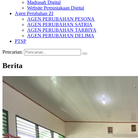
Madrasah Digital
Website Perpustakaan Digital
Agen Perubahan ZI
AGEN PERUBAHAN PESONA
AGEN PERUBAHAN SATRIA
AGEN PERUBAHAN TARBIYA
AGEN PERUBAHAN DELIMA
PTSP
Pencarian:
Berita