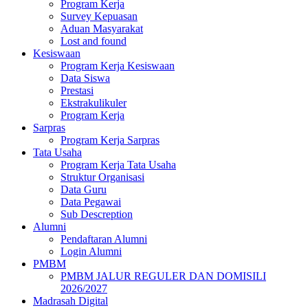
Program Kerja
Survey Kepuasan
Aduan Masyarakat
Lost and found
Kesiswaan
Program Kerja Kesiswaan
Data Siswa
Prestasi
Ekstrakulikuler
Program Kerja
Sarpras
Program Kerja Sarpras
Tata Usaha
Program Kerja Tata Usaha
Struktur Organisasi
Data Guru
Data Pegawai
Sub Descreption
Alumni
Pendaftaran Alumni
Login Alumni
PMBM
PMBM JALUR REGULER DAN DOMISILI
2026/2027
Madrasah Digital