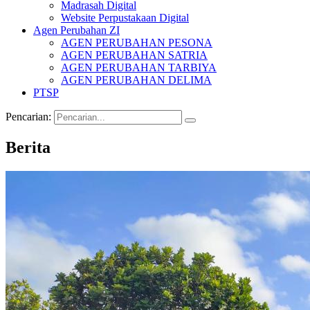
Madrasah Digital
Website Perpustakaan Digital
Agen Perubahan ZI
AGEN PERUBAHAN PESONA
AGEN PERUBAHAN SATRIA
AGEN PERUBAHAN TARBIYA
AGEN PERUBAHAN DELIMA
PTSP
Pencarian:
Berita