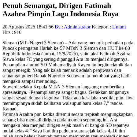
Penuh Semangat, Dirigen Fatimah
Azahra Pimpin Lagu Indonesia Raya
20 Agustus 2025 18:41:56
By : Administrator
Kategori :
Umum
Hits : 916
Sleman (MTs Negeri 3 Sleman) – Ada yang menarik perhatian pada
Puncak peringatan Harlah ke-57 MTsN 3 Sleman dan HUT ke-80
Republik Indonesia (Jumat, 15/8/2025), yaitu aksi Fatimah Azahra.
Siswa kelas 7C yang sering dipanggil Ara itu menjadi dirigennya.
Penampilan alumni SD Muhamadiyah Kayen itu begitu ciamik dan
sangat energik. Yang tak kalah menarik adalah penjiwaan dan
semangat puteri Bapak Nugroho Setiawan itu membuat yang hadir
mengaku sampai merinding.
Suwardi selaku Kepala MTsN 3 Sleman langsung memberikan
apresiasinya. “Penampilannya sangat bagus. Gerakkan tangannya
sangat sesuai dengan lagunya. Tidak ada kesalahan sedikit pun. Jiwa
memimpinnya sudah kelihatan walaupun baru kelas 7,” tandas
Kamad.
Fatimah Azahra pun ketika ditemui secara terpisah mengungkapkan
senang bisa menjadi dirigen pada momen sepenting ini. Ara
mengaku bisa menjadi dirigen sejak masih di bangku SD tepatnya
mulai kelas 4. “Saya ikut tim paduan suara sejak kelas 4. Di tim
inilah saya belajar banyak tentang memimpin atau menjadi dirigen.