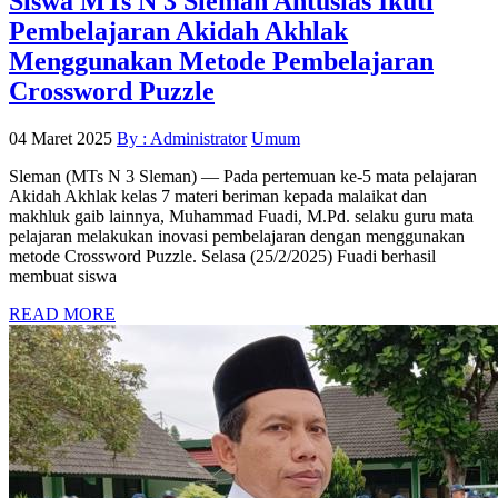
Siswa MTs N 3 Sleman Antusias Ikuti
Pembelajaran Akidah Akhlak
Menggunakan Metode Pembelajaran
Crossword Puzzle
04 Maret 2025
By : Administrator
Umum
Sleman (MTs N 3 Sleman) — Pada pertemuan ke-5 mata pelajaran
Akidah Akhlak kelas 7 materi beriman kepada malaikat dan
makhluk gaib lainnya, Muhammad Fuadi, M.Pd. selaku guru mata
pelajaran melakukan inovasi pembelajaran dengan menggunakan
metode Crossword Puzzle. Selasa (25/2/2025) Fuadi berhasil
membuat siswa
READ MORE