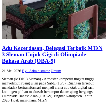
Adu Kecerdasan, Delegasi Terbaik MTsN
3 Sleman Unjuk Gigi di Olimpiade
Bahasa Arab (OBA-9)
21 Mei 2026
By : Administrator
Umum
Sleman (MTsN 3 Sleman) - Atmosfer kompetisi tingkat tinggi
menyelimuti ruang ujian pada Sabtu (16/5). Ruangan tersebut
mendadak bertransformasi menjadi arena adu otak digital saat
kontingen pilihan madrasah bertempur dalam ajang bergengsi
Olimpiade Bahasa Arab (OBA-9) Tingkat Kabupaten Tahun
2026.Tidak main-main, MTsN