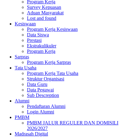
Program Kerja
Survey Kepuasan
Aduan Masyarakat
Lost and found
Kesiswaan
Program Kerja Kesiswaan
Data Siswa
Prestasi
Ekstrakulikuler
Program Kerja
Sarpras
Program Kerja Sarpras
Tata Usaha
Program Kerja Tata Usaha
Struktur Organisasi
Data Guru
Data Pegawai
Sub Descreption
Alumni
Pendaftaran Alumni
Login Alumni
PMBM
PMBM JALUR REGULER DAN DOMISILI
2026/2027
Madrasah Digital