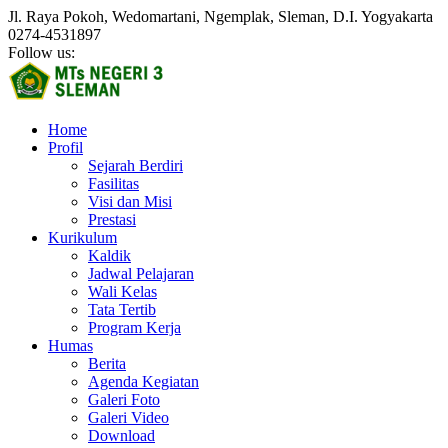
Jl. Raya Pokoh, Wedomartani, Ngemplak, Sleman, D.I. Yogyakarta
0274-4531897
Follow us:
Home
Profil
Sejarah Berdiri
Fasilitas
Visi dan Misi
Prestasi
Kurikulum
Kaldik
Jadwal Pelajaran
Wali Kelas
Tata Tertib
Program Kerja
Humas
Berita
Agenda Kegiatan
Galeri Foto
Galeri Video
Download