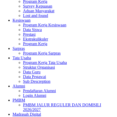
Program Kerja
Survey Kepuasan
Aduan Masyarakat
Lost and found
Kesiswaan
Program Kerja Kesiswaan
Data Siswa
Prestasi
Ekstrakulikuler
Program Kerja
Sarpras
Program Kerja Sarpras
Tata Usaha
Program Kerja Tata Usaha
Struktur Organisasi
Data Guru
Data Pegawai
Sub Descreption
Alumni
Pendaftaran Alumni
Login Alumni
PMBM
PMBM JALUR REGULER DAN DOMISILI
2026/2027
Madrasah Digital