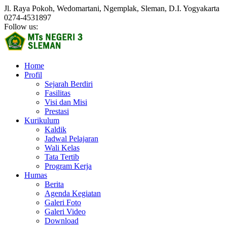
Jl. Raya Pokoh, Wedomartani, Ngemplak, Sleman, D.I. Yogyakarta
0274-4531897
Follow us:
Home
Profil
Sejarah Berdiri
Fasilitas
Visi dan Misi
Prestasi
Kurikulum
Kaldik
Jadwal Pelajaran
Wali Kelas
Tata Tertib
Program Kerja
Humas
Berita
Agenda Kegiatan
Galeri Foto
Galeri Video
Download