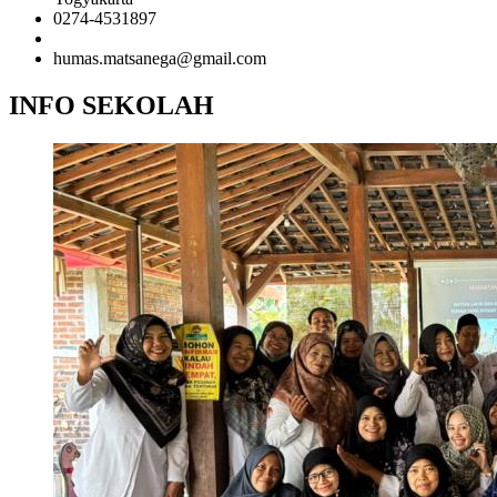
0274-4531897
081958681020 (Admin)
humas.matsanega@gmail.com
INFO SEKOLAH