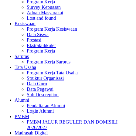
Program Kerja
Survey Kepuasan
Aduan Masyarakat
Lost and found
Kesiswaan
Program Kerja Kesiswaan
Data Siswa
Prestasi
Ekstrakulikuler
Program Kerja
Sarpras
Program Kerja Sarpras
Tata Usaha
Program Kerja Tata Usaha
Struktur Organisasi
Data Guru
Data Pegawai
Sub Descreption
Alumni
Pendaftaran Alumni
Login Alumni
PMBM
PMBM JALUR REGULER DAN DOMISILI
2026/2027
Madrasah Digital