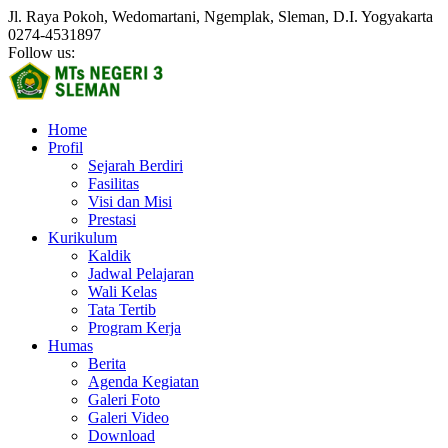
Jl. Raya Pokoh, Wedomartani, Ngemplak, Sleman, D.I. Yogyakarta
0274-4531897
Follow us:
Home
Profil
Sejarah Berdiri
Fasilitas
Visi dan Misi
Prestasi
Kurikulum
Kaldik
Jadwal Pelajaran
Wali Kelas
Tata Tertib
Program Kerja
Humas
Berita
Agenda Kegiatan
Galeri Foto
Galeri Video
Download