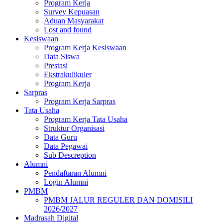
Program Kerja
Survey Kepuasan
Aduan Masyarakat
Lost and found
Kesiswaan
Program Kerja Kesiswaan
Data Siswa
Prestasi
Ekstrakulikuler
Program Kerja
Sarpras
Program Kerja Sarpras
Tata Usaha
Program Kerja Tata Usaha
Struktur Organisasi
Data Guru
Data Pegawai
Sub Descreption
Alumni
Pendaftaran Alumni
Login Alumni
PMBM
PMBM JALUR REGULER DAN DOMISILI
2026/2027
Madrasah Digital