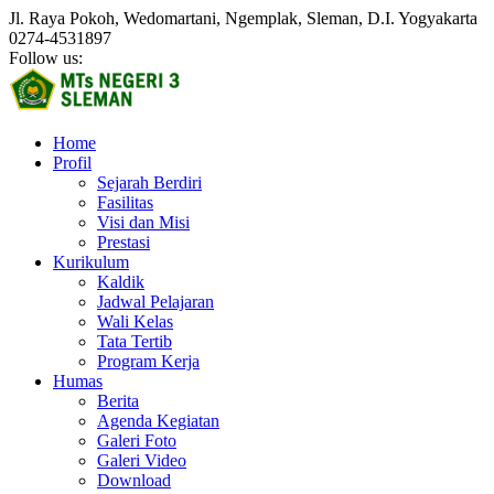
Jl. Raya Pokoh, Wedomartani, Ngemplak, Sleman, D.I. Yogyakarta
0274-4531897
Follow us:
Home
Profil
Sejarah Berdiri
Fasilitas
Visi dan Misi
Prestasi
Kurikulum
Kaldik
Jadwal Pelajaran
Wali Kelas
Tata Tertib
Program Kerja
Humas
Berita
Agenda Kegiatan
Galeri Foto
Galeri Video
Download