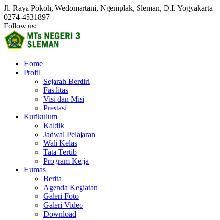
Jl. Raya Pokoh, Wedomartani, Ngemplak, Sleman, D.I. Yogyakarta
0274-4531897
Follow us:
Home
Profil
Sejarah Berdiri
Fasilitas
Visi dan Misi
Prestasi
Kurikulum
Kaldik
Jadwal Pelajaran
Wali Kelas
Tata Tertib
Program Kerja
Humas
Berita
Agenda Kegiatan
Galeri Foto
Galeri Video
Download