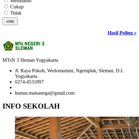
Membantu
Cukup
Tidak
Hasil Poling »
MTsN 3 Sleman Yogyakarta
Jl. Raya Pokoh, Wedomartani, Ngemplak, Sleman, D.I.
Yogyakarta
0274-4531897
081958681020 (Admin)
humas.matsanega@gmail.com
INFO SEKOLAH