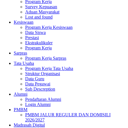
Program Kerja
Survey Kepuasan
Aduan Masyarakat
Lost and found
Kesiswaan
Program Kerja Kesiswaan
Data Siswa
Prestasi
Ekstrakulikuler
Program Kerja
Sarpras
Program Kerja Sarpras
Tata Usaha
Program Kerja Tata Usaha
Struktur Organisasi
Data Guru
Data Pegawai
Sub Descreption
Alumni
Pendaftaran Alumni
Login Alumni
PMBM
PMBM JALUR REGULER DAN DOMISILI
2026/2027
Madrasah Digital