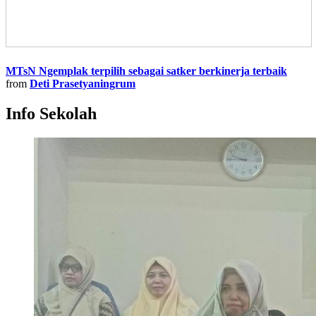
MTsN Ngemplak terpilih sebagai satker berkinerja terbaik
from
Deti Prasetyaningrum
Info Sekolah